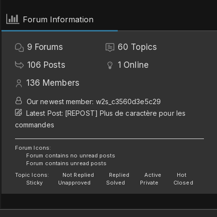
Forum Information
9
Forums
60
Topics
106
Posts
1
Online
136
Members
Our newest member:
w2s_c3560d3e5c29
Latest Post:
[REPOST] Plus de caractère pour les
commandes
Forum Icons:
Forum contains no unread posts
Forum contains unread posts
Topic Icons:
Not Replied
Replied
Active
Hot
Sticky
Unapproved
Solved
Private
Closed