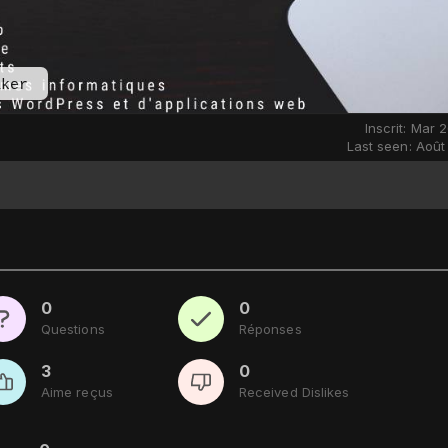
aker
Inscrit: Mar 
Last seen: Août
0
0
Questions
Réponses
3
0
Aime reçus
Received Dislikes