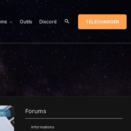
ums
Outils
Discord
TÉLÉCHARGER
mbres
icles Récents
ssages non lus
Forums
nts
Informations