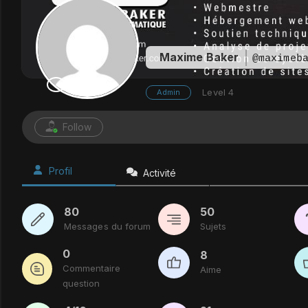
Maxime Baker
@maximeb
Level 4
Admin
Follow
Profil
Activité
80
50
Messages du forum
Sujets
0
8
Commentaire
Aime
question