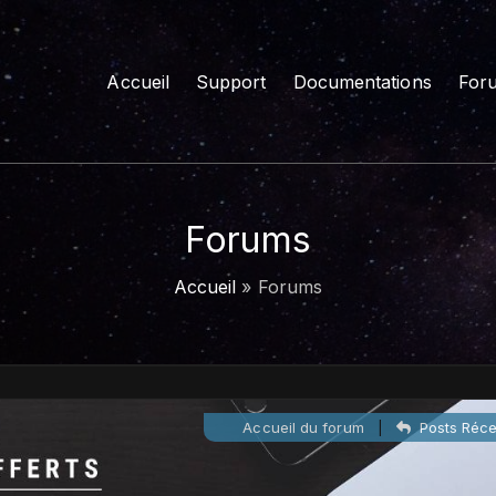
Accueil
Support
Documentations
For
Me
Art
Me
Forums
Accueil
»
Forums
Accueil du forum
|
Posts Réce