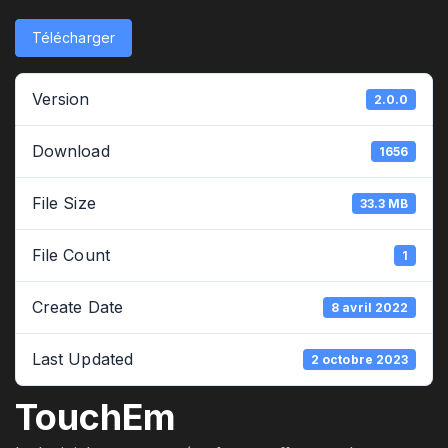
Télécharger
Version
2.0.0
Download
1656
File Size
33.3 MB
File Count
1
Create Date
8 avril 2022
Last Updated
2 octobre 2023
TouchEm