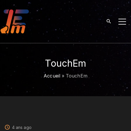
S
k
i
p
t
o
c
o
TouchEm
n
t
Accueil
»
TouchEm
e
n
t
4 ans ago