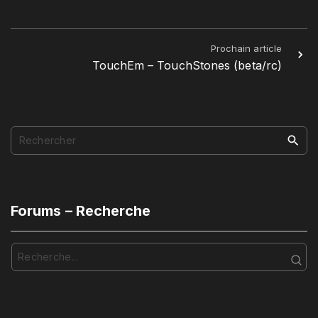
Prochain article
TouchEm – TouchStones (beta/rc)
S
e
a
r
c
Forums – Recherche
h
f
o
r
: