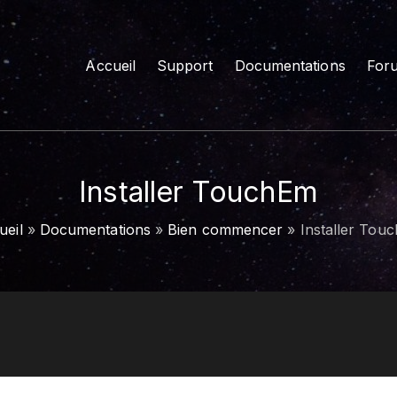
Accueil
Support
Documentations
For
Me
Art
Me
Installer TouchEm
ueil
»
Documentations
»
Bien commencer
»
Installer Tou