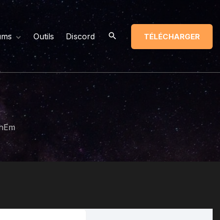
ums
Outils
Discord
TÉLÉCHARGER
mbres
icles Récents
ssages non lus
chEm