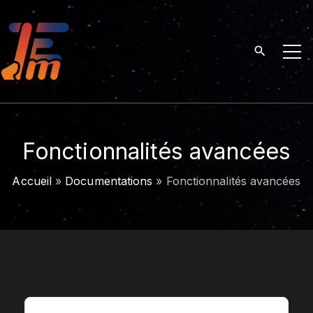
S
k
i
p
t
o
c
o
Fonctionnalités avancées
n
t
Accueil
»
Documentations
»
Fonctionnalités avancées
e
n
t